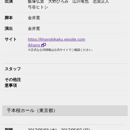
出演
飯塚弘貴
大野ひろみ
山川竜也
志賀正人
弓谷ヒトシ
脚本
金井寛
演出
金井寛
サイト
https://khanskikaku.wixsite.com
/khans
※正式な公式情報は公式サイトでご確認ください。
スタッフ
その他注
意事項
千本桜ホール（東京都）