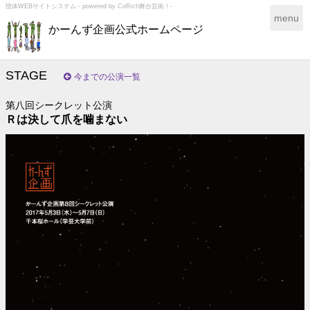
団体WEBサイトシステム - powered by
CoRich舞台芸術！-
T
menu
かーんず企画公式ホームページ
o
g
g
l
STAGE
今までの公演一覧
e
n
第八回シークレット公演
a
Ｒは決して爪を噛まない
v
i
g
a
t
i
o
n