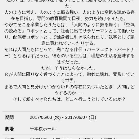
た。
人のように考え、人のように振る舞い、人のように空気を読める存
在を目指し、専門の教育機関で日夜、努力を続けるＲたち。
やがてそこを卒業したＲたちは、『人間のように振る舞う』『空気
の読める』ロボットとして、社会に出てサラリーマンとして働いた
り、配偶者ロボットとして独身者に引き取られたり、執事として家
庭に買われていったりする。
それは人間たちにとって、完全なる伴侶（パーフェクト・パートナ
ー）となるはずだった。彼らのいる生活は、理想の生活を意味する
はずだった。
だが、そうはならなかった。
Ｒが人間に限りなく近づくことによって、微妙に壊れ、変形してい
く世界。
まるで人間と見分けがつかないＲの存在に気づいたとき、人間はど
うするのか……
そして愛すべきＲたちは、どこへ行こうとしているのか？
期間
2017/05/03 (水)～2017/05/07 (日)
劇場
千本桜ホール