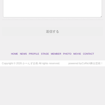
HOME
NEWS
PROFILE
STAGE
MEMBER
PHOTO
MOVIE
CONTACT
Copyright ©
2026 かーんず企画 All rights reserved.
powered by
CoRich舞台芸術！