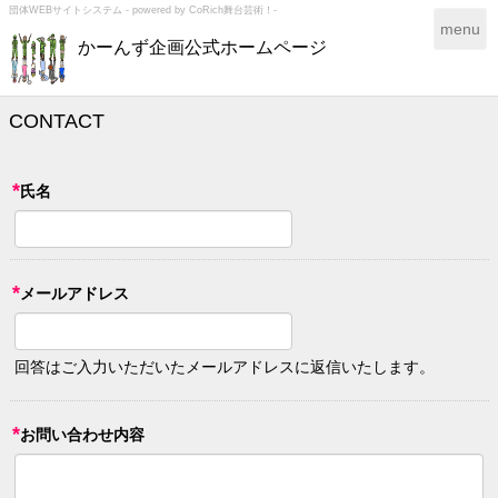
団体WEBサイトシステム - powered by
CoRich舞台芸術！-
T
menu
かーんず企画公式ホームページ
o
g
g
l
CONTACT
e
n
a
*
氏名
v
i
g
a
*
メールアドレス
t
i
o
n
回答はご入力いただいたメールアドレスに返信いたします。
*
お問い合わせ内容