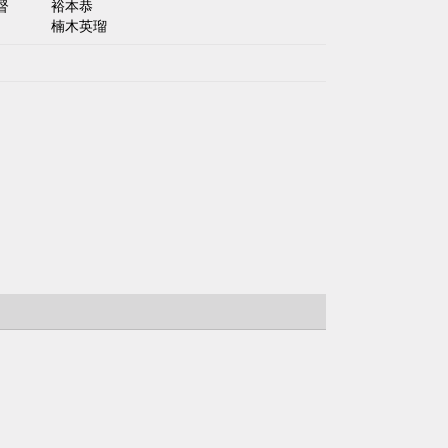
監督 裕本恭
 楠木英瑠