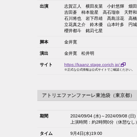
出演
志賀正人
横田友菜
小針悠輝
畑田
吉田蒼
柿本龍星
高石瑠奈
天野和
石川将也
岩下昂靖
髙島涼花
高橋
立花真之介
鈴木優
山本叶多
円城
櫻井都斗
銘苅七星
脚本
金井寛
演出
金井寛
松井明
サイト
https://kaanz.stage.corich.jp/
※正式な公式情報は公式サイトでご確認ください。
アトリエファンファーレ東池袋（東京都）
期間
2024/09/04 (水)～2024/09/08 (日)
上演時間：約2時間0分（休憩なし
タイム
9月4日(水)19:00