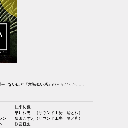
許せないほど『意識低い系』の人々だった……
 仁平祐也
 早川和男 （サウンド工房 輪と和）
ラン 飯田こずえ（サウンド工房 輪と和）
オペ 桜庭亘彪