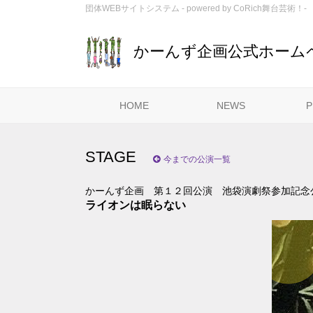
団体WEBサイトシステム - powered by
CoRich舞台芸術！-
かーんず企画公式ホーム
HOME
NEWS
P
STAGE
今までの公演一覧
かーんず企画 第１２回公演 池袋演劇祭参加記念
ライオンは眠らない