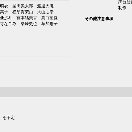
舞台
萌衣
柴田晃太郎
渡辺大滋
制作
菓子
横須賀茉由
大山朋泰
亜沙斗
宮本結美香
真白望愛
その他注意事項
寺なごみ
柴崎史也
草加陽子
）を予定